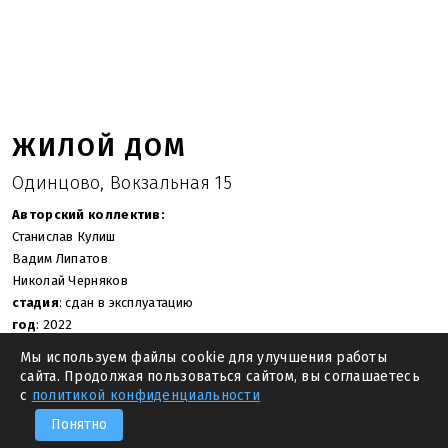
ЖИЛОЙ ДОМ
Одинцово, Вокзальная 15
Авторский коллектив:
Станислав Кулиш
Вадим Липатов
Николай Черняков
стадия
: сдан в эксплуатацию
год
: 2022
площадь участка
: 4 596.0 м.кв.
Мы используем файлы cookie для улучшения работы
общая площадь
: 13 485 м.кв.
сайта. Продолжая пользоваться сайтом, вы соглашаетесь
с
политикой конфиденциальности
—
ПРЕДЫДУЩИЙ
СЛЕДУЮЩИЙ
—
Понятно