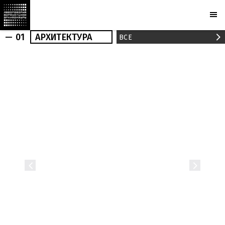
— 01
АРХИТЕКТУРА
ВСЕ
АРХИТЕКТУРА
ИНТЕРЬЕР
РЕАЛИЗАЦИИ
НОВОСТИ
ПУБЛИКАЦИИ
ПРОЕКТЫ
МАРХИ
БЮРО
ПРИЗНАНИЕ
ПАРТНЕРЫ
КАМЕРЫ
PLOTCAPACITY
МАГАЗИН
КОНТАКТЫ
Ru
En